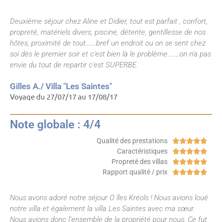
Deuxième séjour chez Aline et Didier, tout est parfait , confort,
propreté, matériels divers, piscine, détente, gentillesse de nos
hôtes, proximité de tout.......bref un endroit ou on se sent chez
soi dès le premier soir et c'est bien là le problème........on n'a pas
envie du tout de repartir c'est SUPERBE.
Gilles A./ Villa "Les Saintes"
Voyage du 27/07/17 au 17/08/17
Note globale : 4/4
Qualité des prestations





Caractéristiques





Propreté des villas





Rapport qualité / prix





Nous avons adoré notre séjour O îles Kréols ! Nous avions loué
notre villa et également la villa Les Saintes avec ma sœur.
Nous avions donc l’ensemble de la propriété pour nous. Ce fut