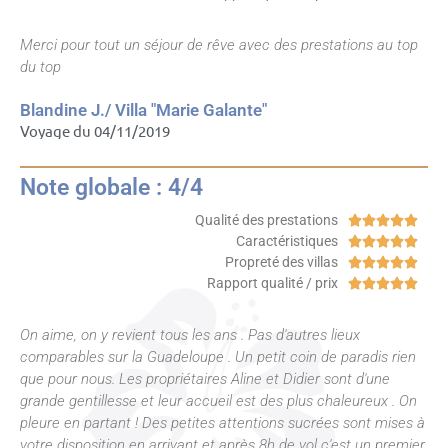
Merci pour tout un séjour de rêve avec des prestations au top
du top
Blandine J./ Villa "Marie Galante"
Voyage du 04/11/2019
Note globale : 4/4
Qualité des prestations





Caractéristiques





Propreté des villas





Rapport qualité / prix





On aime, on y revient tous les ans . Pas d'autres lieux
comparables sur la Guadeloupe . Un petit coin de paradis rien
que pour nous. Les propriétaires Aline et Didier sont d'une
grande gentillesse et leur accueil est des plus chaleureux . On
pleure en partant ! Des petites attentions sucrées sont mises à
votre disposition en arrivant et après 8h de vol c'est un premier