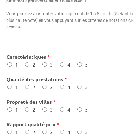
petit mot après votre séjour ô îles kréol !
Vous pourrez ainsi noter votre logement de 1 à 5 points (5 étant la
plus haute note) en vous appuyant sur les critères de notations ci-
dessous :
Caractéristiques
*
1
2
3
4
5
Qualité des prestations
*
1
2
3
4
5
Propreté des villas
*
1
2
3
4
5
Rapport qualité prix
*
1
2
3
4
5