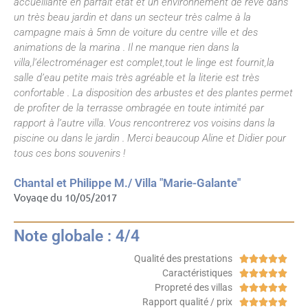
accueillante en parfait état et un environnement de rêve dans
un très beau jardin et dans un secteur très calme à la
campagne mais à 5mn de voiture du centre ville et des
animations de la marina . Il ne manque rien dans la
villa,l’électroménager est complet,tout le linge est fournit,la
salle d’eau petite mais très agréable et la literie est très
confortable . La disposition des arbustes et des plantes permet
de profiter de la terrasse ombragée en toute intimité par
rapport à l’autre villa. Vous rencontrerez vos voisins dans la
piscine ou dans le jardin . Merci beaucoup Aline et Didier pour
tous ces bons souvenirs !
Chantal et Philippe M./ Villa "Marie-Galante"
Voyage du 10/05/2017
Note globale : 4/4
Qualité des prestations





Caractéristiques





Propreté des villas





Rapport qualité / prix




