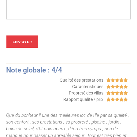
ENVOYER
Note globale : 4/4
Qualité des prestations





Caractéristiques





Propreté des villas





Rapport qualité / prix





Que du bonheur !! une des meilleures loc de l'ile par sa qualité ,
son confort , ses prestations , sa propreté , piscine , jardin ,
bains de soleil, p'tit coin apéro , déco tres sympa , rien de
manque pour passer un agréable séjour . tout est très bien et