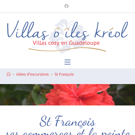
>
Idées d’excursions
>
St François
St François
ses commerces et la pointe